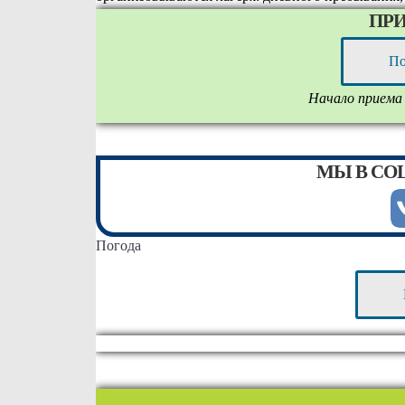
ПРИ
По
Начало приема з
МЫ В СО
Погода