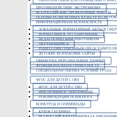
ОБРАТНАЯ СВЯЗЬ ДЛЯ СООБЩЕНИЙ О ФАК
ПРОТИВОДЕЙСТВИЕ ЭКСТРЕМИЗМУ
ВСЕРОССИЙСКИЕ ПРОВЕРОЧНЫЕ РАБОТЫ
ОСНОВЫ РЕЛИГИОЗНЫХ КУЛЬТУР И СВЕТСК
ИНФОРМАЦИОННАЯ БЕЗОПАСНОСТЬ
ЛОКАЛЬНЫЕ НОРМАТИВНЫЕ АКТЫ В СФЕР
НОРМАТИВНОЕ РЕГУЛИРОВАНИЕ
ПЕДАГОГИЧЕСКИМ РАБОТНИКАМ
ОБУЧАЮЩИМСЯ
РОДИТЕЛЯМ (ЗАКОННЫМ ПРЕДСТАВИТЕЛ
ДЕТСКИЕ БЕЗОПАСНЫЕ САЙТЫ
ОБРАБОТКА ПЕРСОНАЛЬНЫХ ДАННЫХ
ФУНКЦИОНАЛЬНАЯ ГРАМОТНОСТЬ
СПЕЦИАЛЬНАЯ ОЦЕНКА УСЛОВИЙ ТРУДА
ФГОС ДЛЯ ДЕТЕЙ С ОВЗ
ФГОС ДЛЯ ДЕТЕЙ С ОВЗ
ИНКЛЮЗИВНОЕ ОБРАЗОВАНИЕ
РЕКОМЕНДАЦИИ ПСИХОЛОГА
КОНКУРСЫ И ОЛИМПИАДЫ
КУБОК ГАГАРИНА
ВСЕРОССИЙСКАЯ ОЛИМПИАДА ШКОЛЬНИК