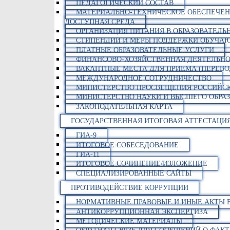
ПЕДАГОГИЧЕСКИЙ СОСТАВ
МАТЕРИАЛЬНО-ТЕХНИЧЕСКОЕ ОБЕСПЕЧЕН
ДОСТУПНАЯ СРЕДА
ОРГАНИЗАЦИЯ ПИТАНИЯ В ОБРАЗОВАТЕЛЬ
СТИПЕНДИИ И МЕРЫ ПОДДЕРЖКИ ОБУЧА
ПЛАТНЫЕ ОБРАЗОВАТЕЛЬНЫЕ УСЛУГИ
ФИНАНСОВО-ХОЗЯЙСТВЕННАЯ ДЕЯТЕЛЬНО
ВАКАНТНЫЕ МЕСТА ДЛЯ ПРИЕМА (ПЕРЕВ
МЕЖДУНАРОДНОЕ СОТРУДНИЧЕСТВО
МИНИСТЕРСТВО ПРОСВЕЩЕНИЯ РОССИЙС
МИНИСТЕРСТВО НАУКИ И ВЫСШЕГО ОБРАЗ
ЗАКОНОДАТЕЛЬНАЯ КАРТА
ГОСУДАРСТВЕННАЯ ИТОГОВАЯ АТТЕСТАЦИ
ГИА-9
ИТОГОВОЕ СОБЕСЕДОВАНИЕ
ГИА-11
ИТОГОВОЕ СОЧИНЕНИЕ/ИЗЛОЖЕНИЕ
СПЕЦИАЛИЗИРОВАННЫЕ САЙТЫ
ПРОТИВОДЕЙСТВИЕ КОРРУПЦИИ
НОРМАТИВНЫЕ ПРАВОВЫЕ И ИНЫЕ АКТЫ 
АНТИКОРРУПЦИОННАЯ ЭКСПЕРТИЗА
МЕТОДИЧЕСКИЕ МАТЕРИАЛЫ