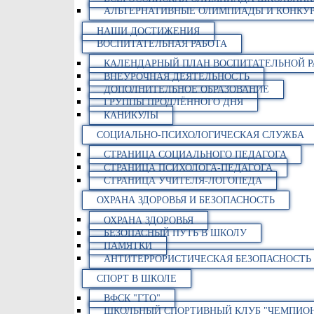
АЛЬТЕРНАТИВНЫЕ ОЛИМПИАДЫ И КОНКУ
НАШИ ДОСТИЖЕНИЯ
ВОСПИТАТЕЛЬНАЯ РАБОТА
КАЛЕНДАРНЫЙ ПЛАН ВОСПИТАТЕЛЬНОЙ 
ВНЕУРОЧНАЯ ДЕЯТЕЛЬНОСТЬ
ДОПОЛНИТЕЛЬНОЕ ОБРАЗОВАНИЕ
ГРУППЫ ПРОДЛЁННОГО ДНЯ
КАНИКУЛЫ
СОЦИАЛЬНО-ПСИХОЛОГИЧЕСКАЯ СЛУЖБА
СТРАНИЦА СОЦИАЛЬНОГО ПЕДАГОГА
СТРАНИЦА ПСИХОЛОГА-ПЕДАГОГА
СТРАНИЦА УЧИТЕЛЯ-ЛОГОПЕДА
ОХРАНА ЗДОРОВЬЯ И БЕЗОПАСНОСТЬ
ОХРАНА ЗДОРОВЬЯ
БЕЗОПАСНЫЙ ПУТЬ В ШКОЛУ
ПАМЯТКИ
АНТИТЕРРОРИСТИЧЕСКАЯ БЕЗОПАСНОСТЬ
СПОРТ В ШКОЛЕ
ВФСК "ГТО"
ШКОЛЬНЫЙ СПОРТИВНЫЙ КЛУБ "ЧЕМПИО